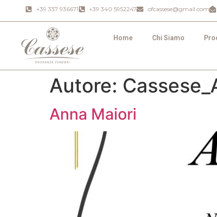
+39 337 936671
+39 340 5952247
ofcassese@gmail.com
Home
Chi Siamo
Prod
Autore:
Cassese_
Anna Maiori