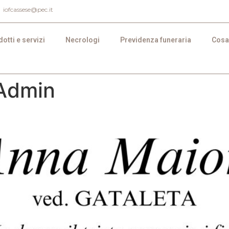
iofcassese@pec.it
otti e servizi
Necrologi
Previdenza funeraria
Cosa
Admin