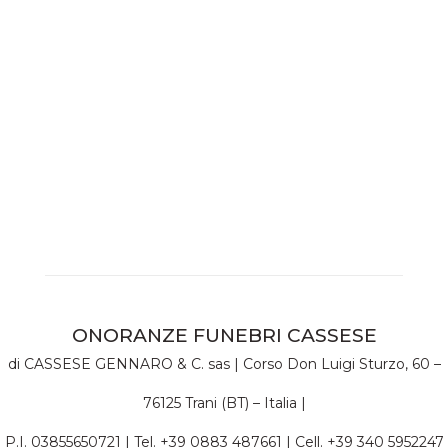
garanzia di un
concreto
risparmio sulle
spese funebri.
Previdenza
funeraria
ONORANZE FUNEBRI CASSESE
di CASSESE GENNARO & C. sas | Corso Don Luigi Sturzo, 60 –
76125 Trani (BT) – Italia |
P.I. 03855650721 | Tel. +39 0883 487661 | Cell. +39 340 5952247