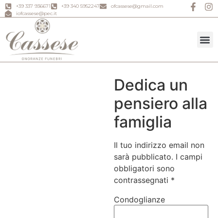
+39 337 936671
+39 340 5952247
ofcassese@gmail.com
iofcassese@pec.it
Prodotti 
Previde
Cosa fare i
Chiama ora
Dedica un
pensiero alla
famiglia
Il tuo indirizzo email non
sarà pubblicato.
I campi
obbligatori sono
contrassegnati
*
Condoglianze