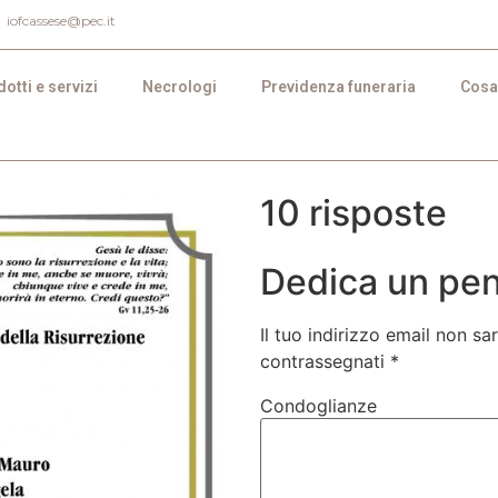
iofcassese@pec.it
otti e servizi
Necrologi
Previdenza funeraria
Cosa
10 risposte
Dedica un pens
Il tuo indirizzo email non sa
contrassegnati
*
Condoglianze