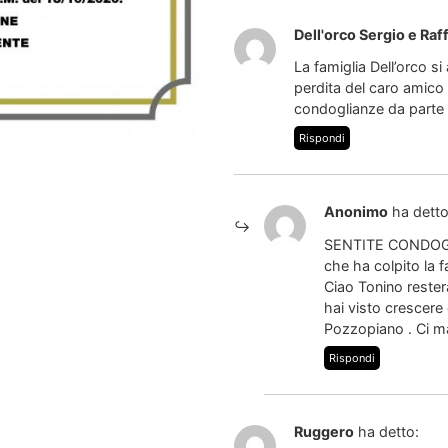
Dell'orco Sergio e Raf
La famiglia Dell’orco si
perdita del caro amico 
condoglianze da parte d
Rispondi
Anonimo
ha detto
SENTITE CONDOGLIA
che ha colpito la f
Ciao Tonino restera
hai visto crescere
Pozzopiano . Ci ma
Rispondi
Ruggero
ha detto: