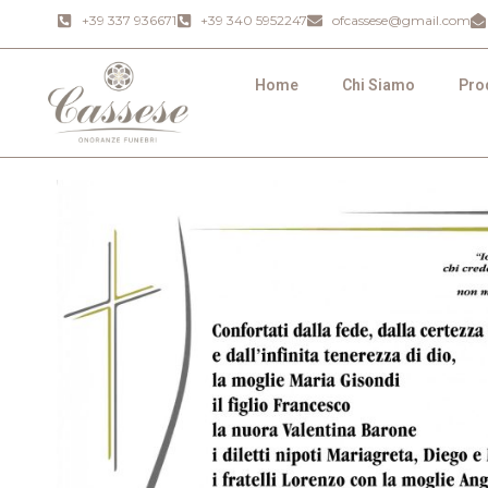
+39 337 936671
+39 340 5952247
ofcassese@gmail.com
Home
Chi Siamo
Prod