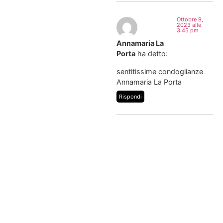
Ottobre 9,
2023 alle
3:45 pm
Annamaria La
Porta
ha detto:
sentitissime condoglianze
Annamaria La Porta
Rispondi
Il servizio di
previdenza
funeraria ha
come obiettivo
quello di