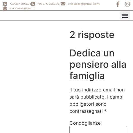
+39 337 936671
+39 340 5952247
ofcassese@gmail.com
iofcassese@pec.it
Prodotti 
Previde
Cosa fare i
Chiama ora
2 risposte
Dedica un
pensiero alla
famiglia
Il tuo indirizzo email non
sarà pubblicato.
I campi
obbligatori sono
contrassegnati
*
Condoglianze